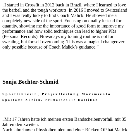
„I started in Crossfit in 2012 back in Brazil, where I learned to love
the barbell and the tough workouts.
In 2016 I moved to Switzerland
and I was really lucky to find Coach Malick. He showed me a
completely new side of the sport. Focusing on quality instead for
quantity, showing me the importance of good form to improve my
performance and how solid techniques can lead to higher PRs
(Personal Records).
Nowadays my training routine is not for
sweating, but for self overcoming. This was a magical changeover
only possible because of Coach Malick’s guidance.“
Sonja Bechter-Schmid
Sportlehrerin, Projektleitung Movimiento
Sportamt Zürich, Primarschule Dällikon
„
Mit 17 Jahren hatte ich meinen ersten Bandscheibenvorfall, mit 35
Jahren den zweiten.
Nach jahrelangen Physiotherapien und einer Rücken OP hat Malick