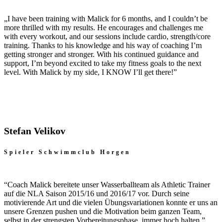
„I have been training with Malick for 6 months, and I couldn’t be
more thrilled with my results. He encourages and challenges me
with every workout, and our sessions include cardio, strength/core
training.
Thanks to his knowledge and his way of coaching I’m
getting stronger and stronger. With his continued guidance and
support, I’m beyond excited to take my fitness goals to the next
level. With Malick by my side, I KNOW I’ll get there!”
Stefan Velikov
Spieler Schwimmclub Horgen
“Coach Malick bereitete unser Wasserballteam als Athletic Trainer
auf die NLA Saison 2015/16 und 2016/17 vor. Durch seine
motivierende Art und die vielen Übungsvariationen konnte er uns an
unsere Grenzen pushen und die Motivation beim ganzen Team,
selbst in der strengsten Vorbereitungsphase, immer hoch halten.”